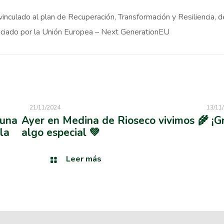
inculado al plan de Recuperación, Transformación y Resiliencia, d
ciado por la Unión Europea – Next GenerationEU
21/11/2024
13/11
 una
Ayer en Medina de Rioseco vivimos
🌾 ¡G
la
algo especial 💚
Leer más