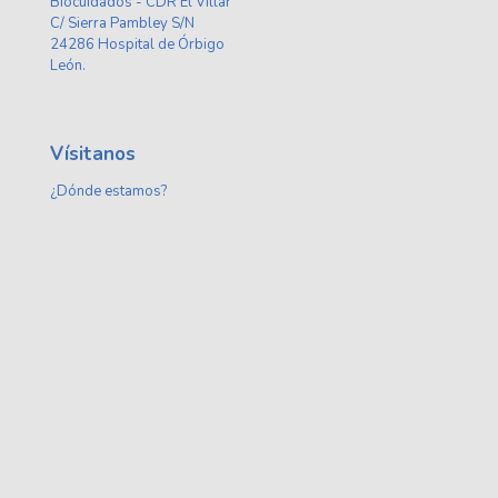
Biocuidados - CDR El Villar
C/ Sierra Pambley S/N
24286 Hospital de Órbigo
León.
Vísitanos
¿Dónde estamos?